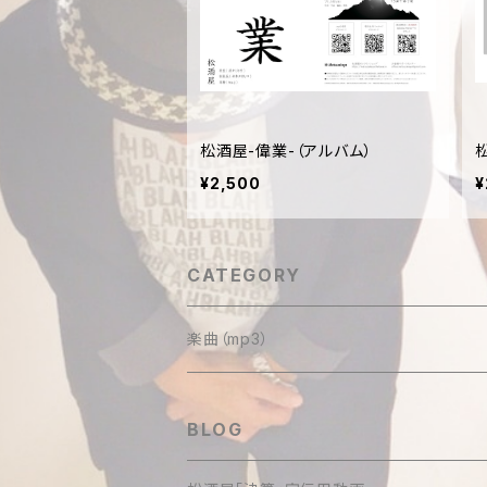
松酒屋-偉業-（アルバム）
¥2,500
¥
CATEGORY
楽曲（mp3）
BLOG